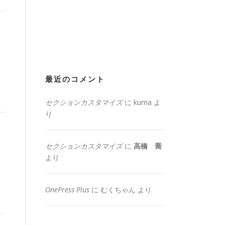
最近のコメント
セクションカスタマイズ
に
kuma
よ
り
セクションカスタマイズ
に
高橋 喬
より
OnePress Plus
に
むくちゃん
より