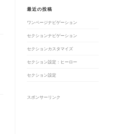
最近の投稿
ワンページナビゲーション
セクションナビゲーション
セクションカスタマイズ
セクション設定：ヒーロー
セクション設定
スポンサーリンク