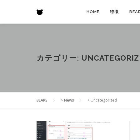
コ
ン
HOME
特徴
BEA
テ
ン
ツ
へ
ス
キ
カテゴリー:
UNCATEGORIZ
ッ
プ
BEARS
>
News
>
Uncategorized