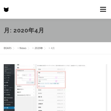
コ
ン
メニュー
テ
ン
ツ
へ
HOME
特徴
BEARS
GALLERY
機能一覧
月:
2020年4月
ス
キ
ッ
プ
プロジェクト
お客様の声
価格表
更新情報
BEARS
>
News
>
2020年
>
4月
お問い合わせ
SHOP