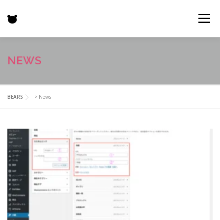
コ
ン
メニュー
テ
ン
ツ
へ
HOME
特徴
BEARS
GALLERY
機能一覧
NEWS
ス
キ
ッ
プ
プロジェクト
お客様の声
価格表
更新情報
BEARS
>
News
お問い合わせ
SHOP
N
e
w
s