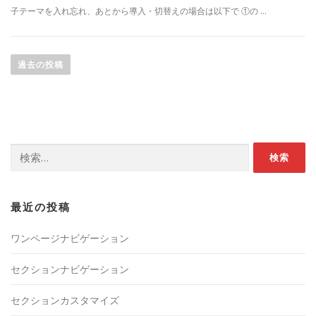
子テーマを入れ忘れ、あとから導入・切替えの場合は以下で ①の …
投
稿
過去の投稿
ナ
ビ
ゲ
ー
検
シ
索:
ョ
ン
最近の投稿
ワンページナビゲーション
セクションナビゲーション
セクションカスタマイズ