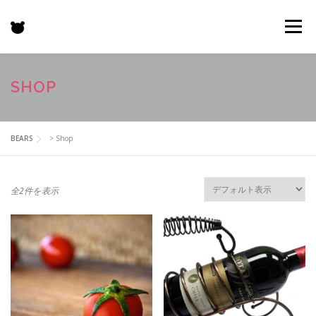
コ
ン
メニュー
テ
ン
ツ
へ
HOME
特徴
BEARS
GALLERY
機能一覧
SHOP
ス
キ
ッ
プ
プロジェクト
お客様の声
価格表
更新情報
BEARS
>
Shop
お問い合わせ
SHOP
全2件を表示