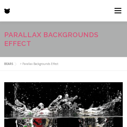
コ
ン
メニュー
テ
ン
ツ
へ
HOME
特徴
BEARS
GALLERY
機能一覧
PARALLAX BACKGROUNDS
ス
EFFECT
キ
ッ
プ
プロジェクト
お客様の声
価格表
更新情報
BEARS
>
Parallax Backgrounds Effect
お問い合わせ
SHOP