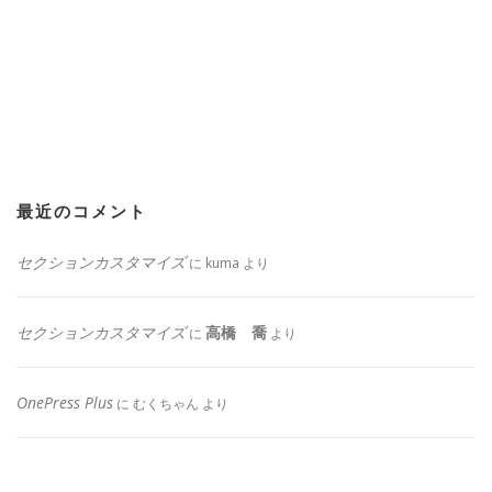
最近のコメント
セクションカスタマイズ
に
kuma
より
セクションカスタマイズ
高橋 喬
に
より
OnePress Plus
に
むくちゃん
より