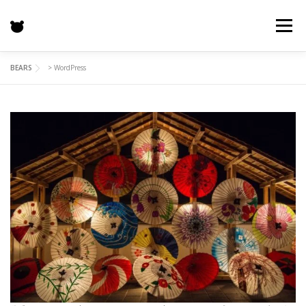
コ
ン
メニュー
テ
ン
ツ
BEARS
>
WordPress
へ
HOME
特徴
BEARS
GALLERY
機能一覧
ス
キ
ッ
プ
プロジェクト
お客様の声
価格表
更新情報
お問い合わせ
SHOP